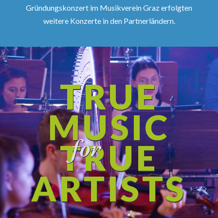
Gründungskonzert im Musikverein Graz erfolgten
weitere Konzerte in den Partnerländern.
TRUE
MUSIC
for
TRUE
ARTISTS