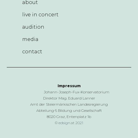
about
live in concert
audition
media
contact
Impressum
Johann-Joseph-Fux-Konservatorium
Direktor Mag. Eduard Lanner
Amt der Steiermärkischen Landesregierung
Abteilung 6 Bildung und Gesellschaft
8020 Graz, Entenplatz 1b
© edsign.at 2021